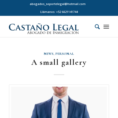
abogados_soportelegal@hotmail.com
Llámanos: +52 6621141744
NEWS
,
PERSONAL
A small gallery