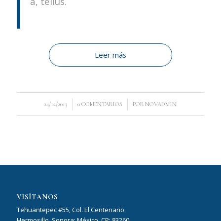
a, tellus.
Leer más
/
/
24/12/2013
0 COMENTARIOS
POR
NOVADMIN
VISÍTANOS
Tehuantepec #55, Col. El Centenario.
Hermosillo, Sonora; México. CP: 83260